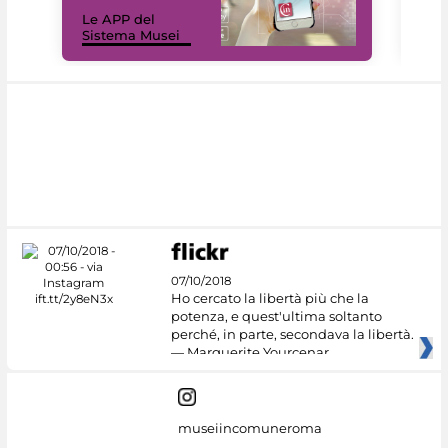
Il 
Le APP del
Mus
Sistema Musei
net
07/10/2018
Ho cercato la libertà più che la
potenza, e quest'ultima soltanto
perché, in parte, secondava la libertà.
— Marguerite Yourcenar
museiincomuneroma