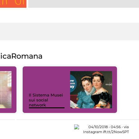
licaRomana
Il Sistema Musei
sui social
network