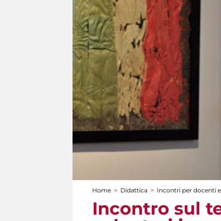
Home
>
Didattica
>
Incontri per docenti e
Tu sei qui
Incontro sul t