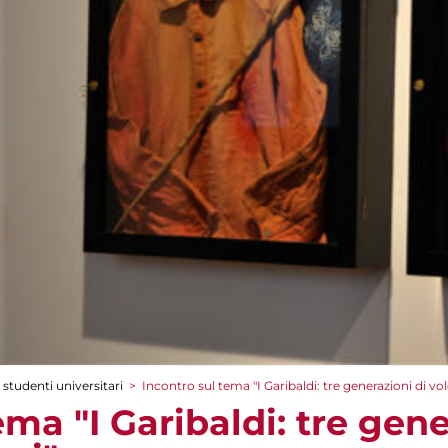
 studenti universitari
>
Incontro sul tema "I Garibaldi: tre generazioni di vol
ema "I Garibaldi: tre gene