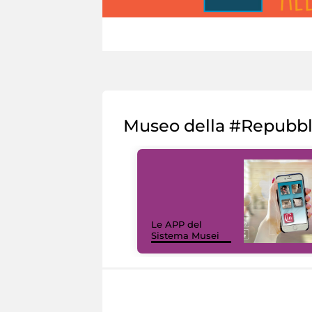
Museo della #Repubb
Le APP del
Sistema Musei