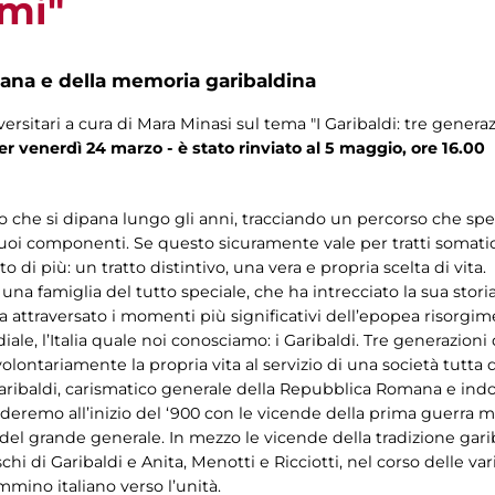
rmi"
na e della memoria garibaldina
rsitari a cura di Mara Minasi sul tema "I Garibaldi: tre generaz
er venerdì 24 marzo - è stato rinviato al 5 maggio, ore 16.00
osso che si dipana lungo gli anni, tracciando un percorso che 
oi componenti. Se questo sicuramente vale per tratti somatici, v
di più: un tratto distintivo, una vera e propria scelta di vita.
na famiglia del tutto speciale, che ha intrecciato la sua storia
a attraversato i momenti più significativi dell’epopea risorgim
le, l’Italia quale noi conosciamo: i Garibaldi. Tre generazioni
lontariamente la propria vita al servizio di una società tutta 
aribaldi, carismatico generale della Repubblica Romana e ind
deremo all’inizio del ‘900 con le vicende della prima guerra mo
i del grande generale. In mezzo le vicende della tradizione ga
maschi di Garibaldi e Anita, Menotti e Ricciotti, nel corso delle 
mmino italiano verso l’unità.