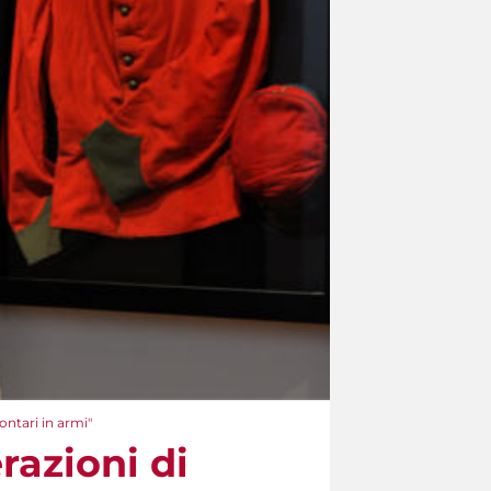
ontari in armi"
razioni di