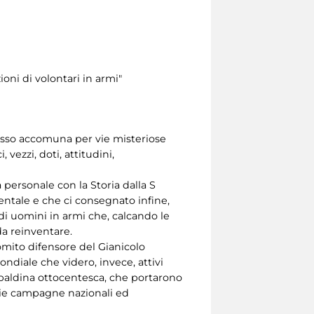
ioni di volontari in armi"
spesso accomuna per vie misteriose
ezzi, doti, attitudini,
 personale con la Storia dalla S
entale e che ci consegnato infine,
 di uomini in armi che, calcando le
da reinventare.
omito difensore del Gianicolo
ndiale che videro, invece, attivi
ribaldina ottocentesca, che portarono
varie campagne nazionali ed