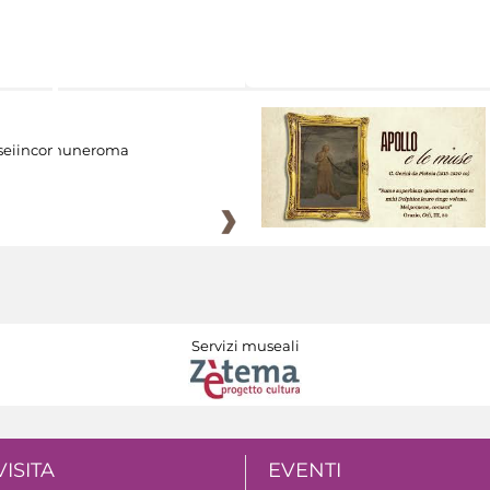
eiincomuneroma
Servizi museali
VISITA
EVENTI