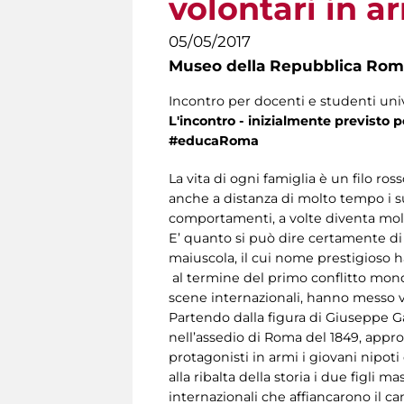
volontari in a
05/05/2017
Museo della Repubblica Roma
Incontro per docenti e studenti unive
L'incontro - inizialmente previsto p
#educaRoma
La vita di ogni famiglia è un filo r
anche a distanza di molto tempo i su
comportamenti, a volte diventa molto 
E’ quanto si può dire certamente di u
maiuscola, il cui nome prestigioso h
al termine del primo conflitto mondia
scene internazionali, hanno messo vo
Partendo dalla figura di Giuseppe G
nell’assedio di Roma del 1849, appro
protagonisti in armi i giovani nipot
alla ribalta della storia i due figli 
internazionali che affiancarono il ca