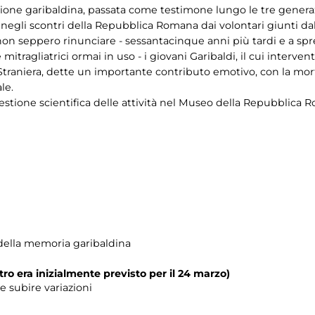
zione garibaldina, passata come testimone lungo le tre generazi
 negli scontri della Repubblica Romana dai volontari giunti da
n seppero rinunciare - sessantacinque anni più tardi e a spreg
 mitragliatrici ormai in uso - i giovani Garibaldi, il cui interven
traniera, dette un importante contributo emotivo, con la mort
le.
stione scientifica delle attività nel Museo della Repubblica
ella memoria garibaldina
tro era inizialmente previsto per il 24 marzo)
 subire variazioni