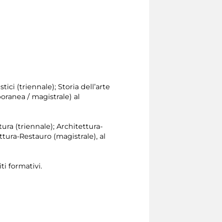
tici (triennale); Storia dell’arte
oranea / magistrale) al
tura (triennale); Architettura-
tura-Restauro (magistrale), al
ti formativi.