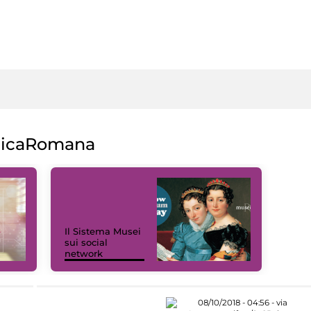
licaRomana
Il Sistema Musei
sui social
network