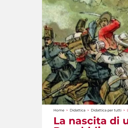
Home
>
Didattica
>
Didattica per tutti
>
Tu sei qui
La nascita di