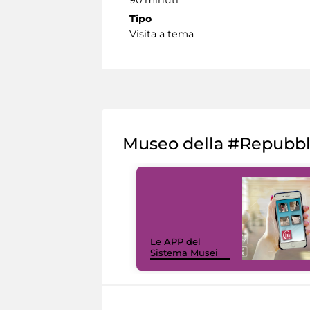
Tipo
Visita a tema
Museo della #Repubb
Le APP del
Sistema Musei