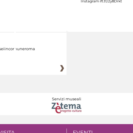
eiincomuneroma
Servizi museali
VISITA
EVENTI