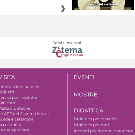
Servizi museali
VISITA
EVENTI
Informazioni pratiche
iglietti
MOSTRE
ervizi per i visitatori
MIC card
isite didattiche
DIDATTICA
Le APP del Sistema Musei
Didattica per le scuole
Guide e cataloghi
ccessibilità
Didattica per tutti
La tua opinione
Incontri per docenti e studenti