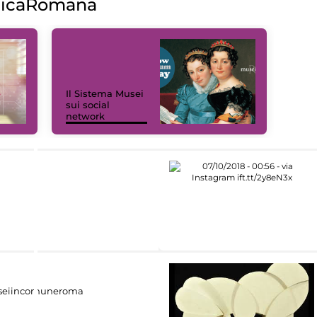
licaRomana
Il Sistema Musei
sui social
network
eiincomuneroma