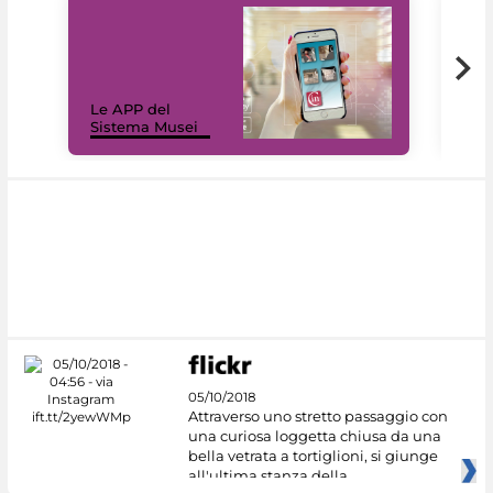
Il 
Le APP del
Mus
Sistema Musei
net
05/10/2018
Attraverso uno stretto passaggio con
una curiosa loggetta chiusa da una
bella vetrata a tortiglioni, si giunge
all'ultima stanza della