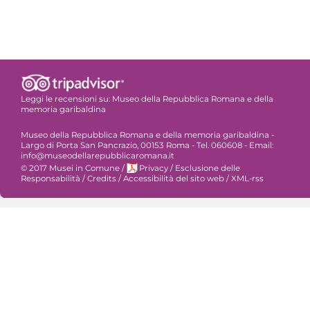
Leggi le recensioni su:
Museo della Repubblica Romana e della
memoria garibaldina
Museo della Repubblica Romana e della memoria garibaldina -
Largo di Porta San Pancrazio, 00153 Roma - Tel. 060608 - Email:
info@museodellarepubblicaromana.it
© 2017 Musei in Comune
/
Privacy
/
Esclusione delle
Responsabilità
/
Credits
/
Accessibilità del sito web
/
XML-rss