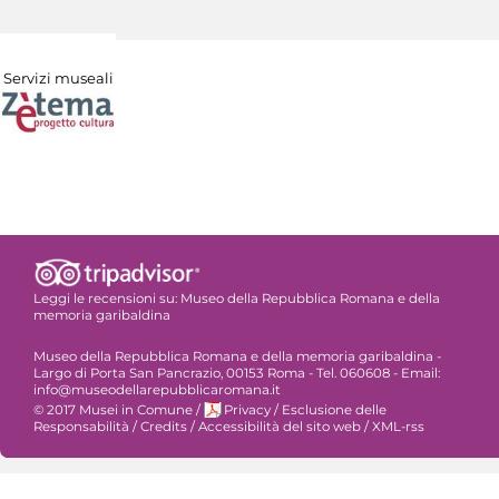
Servizi museali
Leggi le recensioni su:
Museo della Repubblica Romana e della
memoria garibaldina
Museo della Repubblica Romana e della memoria garibaldina -
Largo di Porta San Pancrazio, 00153 Roma - Tel. 060608 - Email:
info@museodellarepubblicaromana.it
© 2017 Musei in Comune
/
Privacy
/
Esclusione delle
Responsabilità
/
Credits
/
Accessibilità del sito web
/
XML-rss