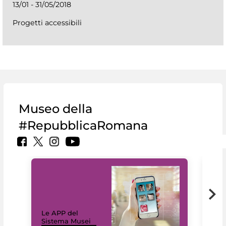
13/01 - 31/05/2018
Progetti accessibili
Museo della
#RepubblicaRomana
Il 
Le APP del
Mus
Sistema Musei
net