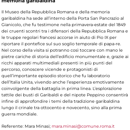
memoria garibaldina
Il Museo della Repubblica Romana e della memoria
garibaldina ha sede all’interno della Porta San Pancrazio al
Gianicolo, che fu testimone nella primavera-estate del 1849
dei cruenti scontri tra i difensori della Repubblica Romana e
le truppe regolari francesi accorse in aiuto di Pio IX per
riportare il pontefice sul suo soglio temporale di papa-re.
Nel corso della visita si potranno così toccare con mano le
pietre cariche di storia dell’edificio monumentale e, grazie ai
ricchi apparati multimediali presenti in più punti del
percorso, conoscere vicende e protagonisti di
quell’importante episodio storico che fu laboratorio
dell’Italia Unita, vivendo anche l’esperienza emotivamente
coinvolgente della battaglia in prima linea. L’esplorazione
tattile dei busti di Garibaldi e del nipote Peppino consentirà
infine di approfondire i temi della tradizione garibaldina
lungo il crinale tra ottocento e novecento, sino alla prima
guerra mondiale.
Referente: Mara Minasi;
mara.minasi@comune.roma.it