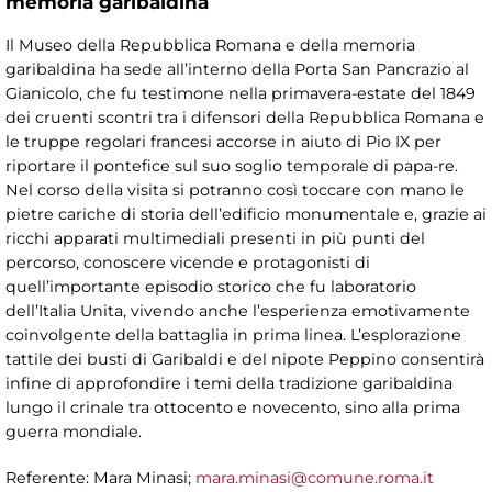
memoria garibaldina
Il Museo della Repubblica Romana e della memoria
garibaldina ha sede all’interno della Porta San Pancrazio al
Gianicolo, che fu testimone nella primavera-estate del 1849
dei cruenti scontri tra i difensori della Repubblica Romana e
le truppe regolari francesi accorse in aiuto di Pio IX per
riportare il pontefice sul suo soglio temporale di papa-re.
Nel corso della visita si potranno così toccare con mano le
pietre cariche di storia dell’edificio monumentale e, grazie ai
ricchi apparati multimediali presenti in più punti del
percorso, conoscere vicende e protagonisti di
quell’importante episodio storico che fu laboratorio
dell’Italia Unita, vivendo anche l’esperienza emotivamente
coinvolgente della battaglia in prima linea. L’esplorazione
tattile dei busti di Garibaldi e del nipote Peppino consentirà
infine di approfondire i temi della tradizione garibaldina
lungo il crinale tra ottocento e novecento, sino alla prima
guerra mondiale.
Referente: Mara Minasi;
mara.minasi@comune.roma.it