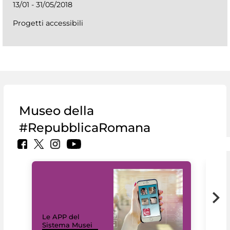
13/01 - 31/05/2018
Progetti accessibili
Museo della
#RepubblicaRomana
Il 
Le APP del
Mus
Sistema Musei
net