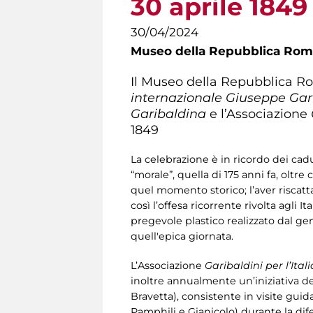
30 aprile 1849
30/04/2024
Museo della Repubblica Roma
Il Museo della Repubblica R
internazionale Giuseppe Gar
Garibaldina
e l’Associazione
1849
La celebrazione è in ricordo dei cad
“morale”, quella di 175 anni fa, oltre
quel momento storico; l’aver riscatt
così l’offesa ricorrente rivolta agli I
pregevole plastico realizzato dal gen
quell'epica giornata.
L’Associazione
Garibaldini per l’Itali
inoltre annualmente un’iniziativa de
Bravetta), consistente in visite guid
Pamphili e Gianicolo) durante la dif