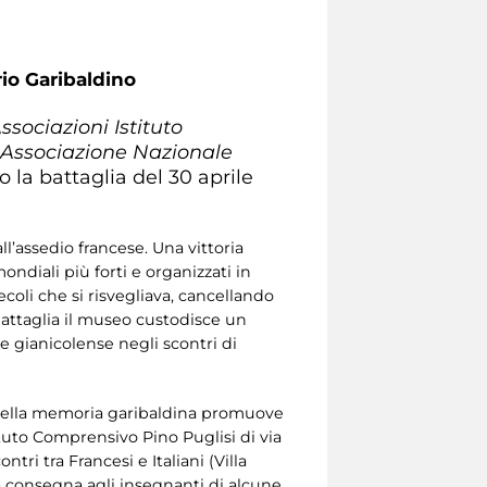
io Garibaldino
ssociazioni Istituto
Associazione Nazionale
 la battaglia del 30 aprile
l’assedio francese. Una vittoria
ondiali più forti e organizzati in
coli che si risvegliava, cancellando
a battaglia il museo custodisce un
le gianicolense negli scontri di
 della memoria garibaldina promuove
ituto Comprensivo Pino Puglisi di via
ri tra Francesi e Italiani (Villa
la consegna agli insegnanti di alcune