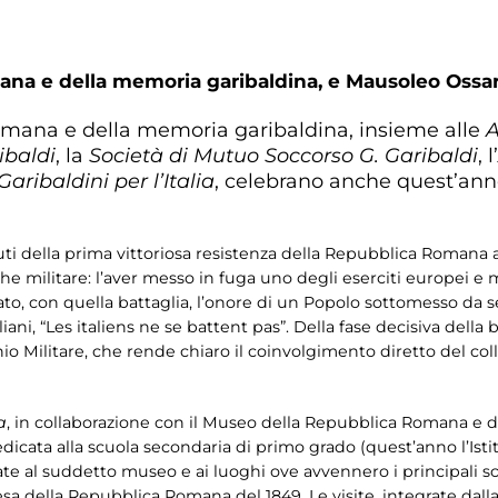
na e della memoria garibaldina,
e Mausoleo Ossar
omana e della memoria garibaldina, insieme alle
A
ibaldi
, la
Società di Mutuo Soccorso G. Garibaldi
, l’
Garibaldini per l’Italia
, celebrano anche quest’anno
uti della prima vittoriosa resistenza della Repubblica Romana al
 che militare: l’aver messo in fuga uno degli eserciti europei e m
ato, con quella battaglia, l’onore di un Popolo sottomesso da se
taliani, “Les italiens ne se battent pas”. Della fase decisiva dell
io Militare, che rende chiaro il coinvolgimento diretto del col
a
, in collaborazione con il Museo della Repubblica Romana e
dicata alla scuola secondaria di primo grado (quest’anno l’Ist
ate al suddetto museo e ai luoghi ove avvennero i principali scont
esa della Repubblica Romana del 1849. Le visite, integrate dal