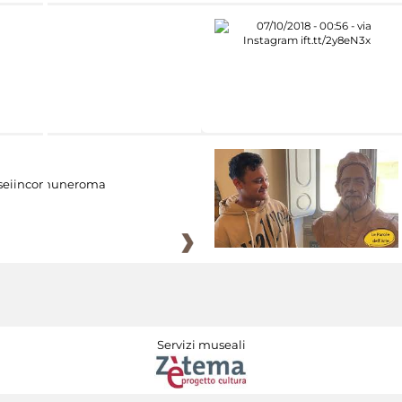
eiincomuneroma
Servizi museali