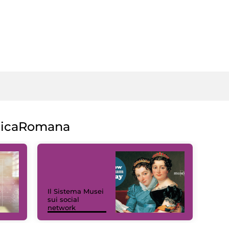
licaRomana
Il Sistema Musei
sui social
network