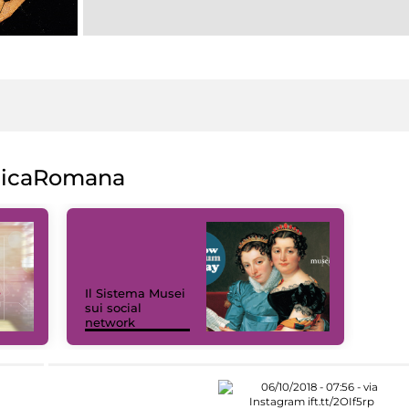
licaRomana
Il Sistema Musei
sui social
network