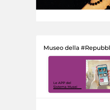
Museo della #Repubb
Le APP del
Sistema Musei