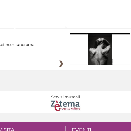
eiincomuneroma
Servizi museali
VISITA
EVENTI