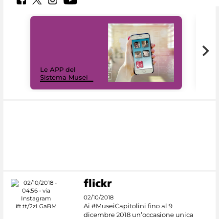
Il 
Le APP del
Mus
Sistema Musei
net
02/10/2018
Ai #MuseiCapitolini fino al 9
dicembre 2018 un’occasione unica