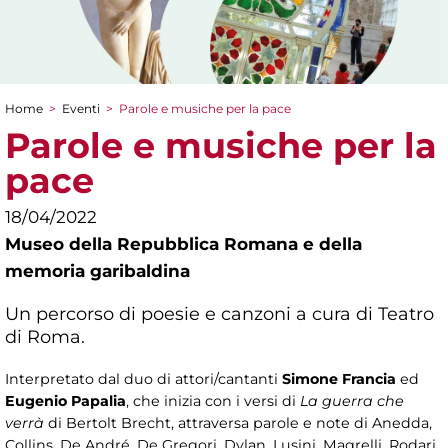
Home
>
Eventi
>
Parole e musiche per la pace
Tu sei qui
Parole e musiche per la
pace
18/04/2022
Museo della Repubblica Romana e della
memoria garibaldina
Un percorso di poesie e canzoni a cura di Teatro
di Roma.
Interpretato dal duo di attori/cantanti
Simone Francia
ed
Eugenio Papalia
, che inizia con i versi di
La guerra che
verrà
di Bertolt Brecht, attraversa parole e note di Anedda,
Collins, De André, De Gregori, Dylan, Lusini, Magrelli, Rodari,