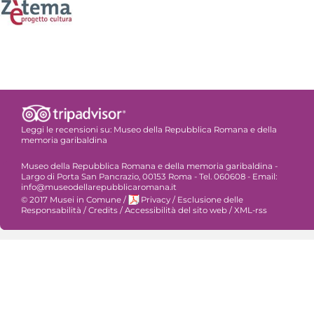
Leggi le recensioni su:
Museo della Repubblica Romana e della
memoria garibaldina
Museo della Repubblica Romana e della memoria garibaldina -
Largo di Porta San Pancrazio, 00153 Roma - Tel. 060608 - Email:
info@museodellarepubblicaromana.it
© 2017 Musei in Comune
/
Privacy
/
Esclusione delle
Responsabilità
/
Credits
/
Accessibilità del sito web
/
XML-rss