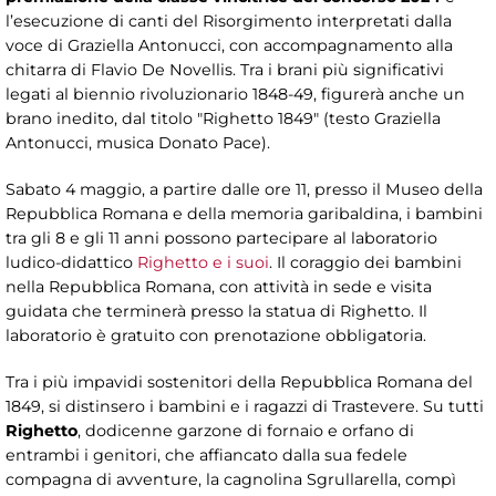
l’esecuzione di canti del Risorgimento interpretati dalla
voce di Graziella Antonucci, con accompagnamento alla
chitarra di Flavio De Novellis. Tra i brani più significativi
legati al biennio rivoluzionario 1848-49, figurerà anche un
brano inedito, dal titolo "Righetto 1849" (testo Graziella
Antonucci, musica Donato Pace).
Sabato 4 maggio, a partire dalle ore 11, presso il Museo della
Repubblica Romana e della memoria garibaldina, i bambini
tra gli 8 e gli 11 anni possono partecipare al laboratorio
ludico-didattico
Righetto e i suoi
. Il coraggio dei bambini
nella Repubblica Romana, con attività in sede e visita
guidata che terminerà presso la statua di Righetto. Il
laboratorio è gratuito con prenotazione obbligatoria.
Tra i più impavidi sostenitori della Repubblica Romana del
1849, si distinsero i bambini e i ragazzi di Trastevere. Su tutti
Righetto
, dodicenne garzone di fornaio e orfano di
entrambi i genitori, che affiancato dalla sua fedele
compagna di avventure, la cagnolina Sgrullarella, compì