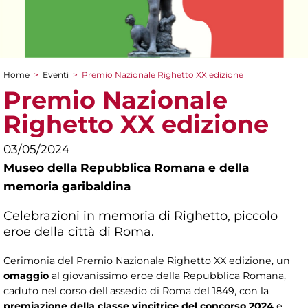
Home
>
Eventi
>
Premio Nazionale Righetto XX edizione
Tu sei qui
Premio Nazionale
Righetto XX edizione
03/05/2024
Museo della Repubblica Romana e della
memoria garibaldina
Celebrazioni in memoria di Righetto, piccolo
eroe della città di Roma.
Cerimonia del Premio Nazionale Righetto XX edizione, un
omaggio
al giovanissimo eroe della Repubblica Romana,
caduto nel corso dell'assedio di Roma del 1849, con la
premiazione della classe vincitrice del concorso 2024
e