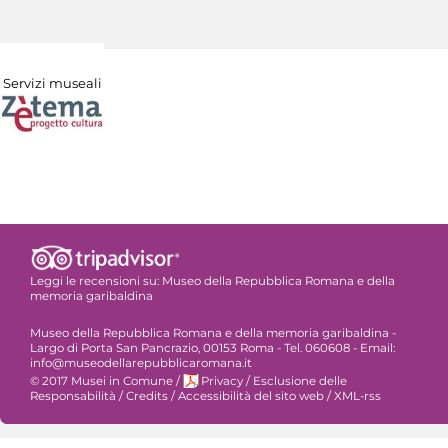
Servizi museali
Leggi le recensioni su:
Museo della Repubblica Romana e della
memoria garibaldina
Museo della Repubblica Romana e della memoria garibaldina -
Largo di Porta San Pancrazio, 00153 Roma - Tel. 060608 - Email:
info@museodellarepubblicaromana.it
© 2017 Musei in Comune
/
Privacy
/
Esclusione delle
Responsabilità
/
Credits
/
Accessibilità del sito web
/
XML-rss