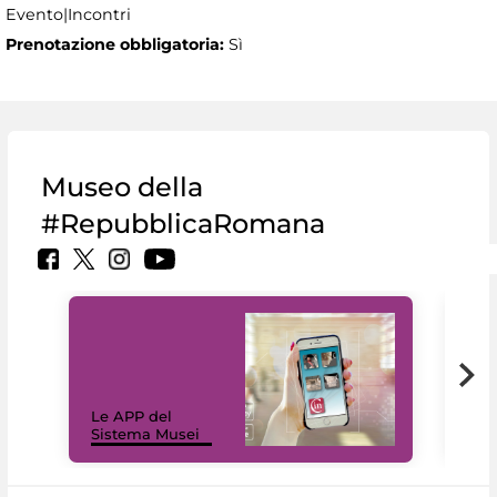
Evento|Incontri
Prenotazione obbligatoria:
Sì
Museo della
#RepubblicaRomana
Il 
Le APP del
Mus
Sistema Musei
net