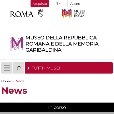
Acquista
Accedi
MUSEO DELLA REPUBBLICA
ROMANA E DELLA MEMORIA
GARIBALDINA
TUTTI I MUSEI
Home
>
News
Tu sei qui
News
In corso
(scheda attiva)