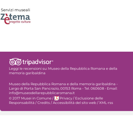
Servizi museali
Leggi le recensioni su:
Museo della Repubblica Romana e della
memoria garibaldina
Museo della Repubblica Romana e della memoria garibaldina -
Largo di Porta San Pancrazio, 00153 Roma - Tel. 060608 - Email:
info@museodellarepubblicaromana.it
© 2017 Musei in Comune
/
Privacy
/
Esclusione delle
Responsabilità
/
Credits
/
Accessibilità del sito web
/
XML-rss