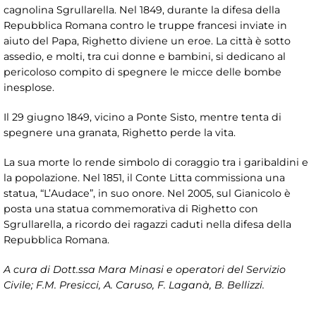
cagnolina Sgrullarella. Nel 1849, durante la difesa della
Repubblica Romana contro le truppe francesi inviate in
aiuto del Papa, Righetto diviene un eroe. La città è sotto
assedio, e molti, tra cui donne e bambini, si dedicano al
pericoloso compito di spegnere le micce delle bombe
inesplose.
Il 29 giugno 1849, vicino a Ponte Sisto, mentre tenta di
spegnere una granata, Righetto perde la vita.
La sua morte lo rende simbolo di coraggio tra i garibaldini e
la popolazione. Nel 1851, il Conte Litta commissiona una
statua, “L’Audace”, in suo onore. Nel 2005, sul Gianicolo è
posta una statua commemorativa di Righetto con
Sgrullarella, a ricordo dei ragazzi caduti nella difesa della
Repubblica Romana.
A cura di Dott.ssa Mara Minasi e operatori del Servizio
Civile; F.M. Presicci, A. Caruso, F. Laganà, B. Bellizzi.