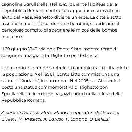
cagnolina Sgrullarella. Nel 1849, durante la difesa della
Repubblica Romana contro le truppe francesi inviate in
aiuto del Papa, Righetto diviene un eroe. La città è sotto
assedio, e molti, tra cui donne e bambini, si dedicano al
pericoloso compito di spegnere le micce delle bombe
inesplose.
Il 29 giugno 1849, vicino a Ponte Sisto, mentre tenta di
spegnere una granata, Righetto perde la vita.
La sua morte lo rende simbolo di coraggio tra i garibaldini e
la popolazione. Nel 1851, il Conte Litta commissiona una
statua, “L’Audace”, in suo onore. Nel 2005, sul Gianicolo è
posta una statua commemorativa di Righetto con
Sgrullarella, a ricordo dei ragazzi caduti nella difesa della
Repubblica Romana.
A cura di Dott.ssa Mara Minasi e operatori del Servizio
Civile; F.M. Presicci, A. Caruso, F. Laganà, B. Bellizzi.