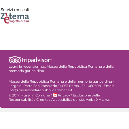
Servizi museali
Leggi le recensioni su:
Museo della Repubblica Romana e della
memoria garibaldina
Museo della Repubblica Romana e della memoria garibaldina -
Largo di Porta San Pancrazio, 00153 Roma - Tel. 060608 - Email:
info@museodellarepubblicaromana.it
© 2017 Musei in Comune
/
Privacy
/
Esclusione delle
Responsabilità
/
Credits
/
Accessibilità del sito web
/
XML-rss